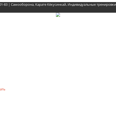
-01-83 | Самооборона, Карате Кёкусинкай, Индивидуальные тренировки,
жать