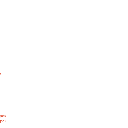
7
ро»
Про»