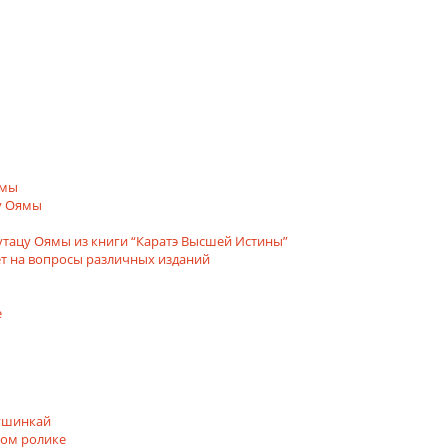
ямы
у Оямы
утацу Оямы из книги “Каратэ Высшей Истины”
ет на вопросы различных изданий
е
кушинкай
том ролике