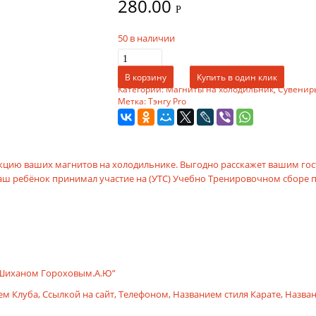
280.00
Р
50 в наличии
В корзину
Купить в один клик
Категории:
Магниты на холодильник
,
Сувенир
Метка:
Тэнгу Pro
кцию ваших магнитов на холодильнике. Выгодно расскажет вашим гос
 ваш ребёнок принимал участие на (УТС) Учебно Тренировочном сборе
с Шиханом Гороховым.А.Ю”
 Клуба, Ссылкой на сайт, Телефоном, Названием стиля Карате, Назв