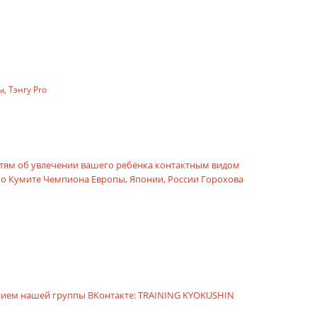
ы
,
Тэнгу Pro
тям об увлечении вашего ребёнка контактным видом
 по Кумите Чемпиона Европы, Японии, России Горохова
анием нашей группы ВКонтакте:
TRAINING KYOKUSHIN