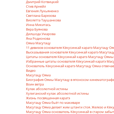
Дмитрий Котвицкий
Стив Арнейл
Евгения Лукьяненко
Светлана Барезова
Виолетта Таушанкова
Инна Микитась
Вера Буянова
Дилшода Умарова
Яна Родионова
Ояма Масутацу
11 девизов основателя Кёкусинкай каратэ Масутацу О
Высказывания основателя Кёкусинкай каратэ Масутац
Цитаты основателя Кёкусинкай каратэ Масутацу Оямы
Избранные цитаты основателя Кёкусинкай каратэ Мас
Основатель Кёкусинкай каратэ Масутацу Ояма отвеча
Видео
Масутацу Ояма
Биография Оямы Масутацу в японском кинематограф
Воин ветра
Кулак абсолютной истины
Хулиганский кулак абсолютной истины
Жизнь посвященная каратэ
Масутацу Ояма бьёт по макиваре
Масутацу Ояма делает жим штанги стоя. Железо и Кё
Масутацу Ояма основатель Кёкусинкай в старом забы