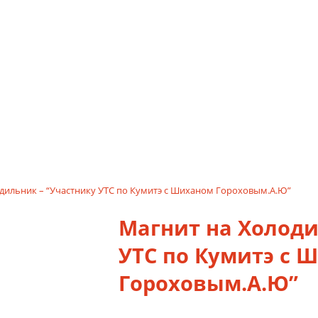
одильник – “Участнику УТС по Кумитэ с Шиханом Гороховым.А.Ю”
Магнит на Холоди
УТС по Кумитэ с 
Гороховым.А.Ю”