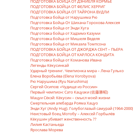
ПОДГОТОВКА БОЙЦА ОТ ДЭНИЕЛЯ КОРМЬЕ
ПОДГОТОВКА БОЙЦА ОТ ФЕЛИС ХЕРРИГ
ПОДГОТОВКА БОЙЦА ОТ ТАЙРОНА ВУДЛИ
Подготовка бойца от Нарушима Рю
Подготовка Бойца От Шихана Горохова Алексея
Подготовка бойца от Энди Хуга
Подготовка бойца от Хадзимэ Казуми
Подготовка бойца от Мишеля Веделя
Подготовка бойца от Микаэла Томпсона
ПОДГОТОВКА БОЙЦА ОТ ДЖОРДЖА СЕНТ – ПЬЕРА
ПОДГОТОВКА БОЙЦА ОТ КАРЛОСА КОНДИТА
Подготовка бойца от Команова Ивана
Легенды Кёкусинкай
Ударный тренинг. Чемпионка мира – Лена Гулько
Елена Воробьёва (Elena Vorobyova)
Рю Нарушима (Ryu Narushima)
Сергей Осипов: «Чудище из России»
Первый чемпион: Сато Кацуаки (佐藤勝昭)
Мацуи Сёкэй: Кёкусин – смысл моей жизни
Смертельная алебарда Рояма Хацуо
Энди Хуг (Andy Hug). Голубоглазый самурай (1964-2000
Неистовый боец Мотобу – Алексей Горбылёв
Кёкушин убивает женственность ??
Лилия Кастаньеда
Ярослава Морева