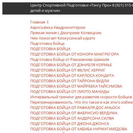
Центр Спортивной Подготовки «Тэнгу Про» 8 (921) 515
детей и мужчин
Главная ⇩
Аэросъёмка Квадрокоптером
Прямая линия с Дмитрием Котвицким
Чем помогает Киокусинкай каратэ
Подготовка бойца
ПОДГОТОВКА БОЙЦА
ПОДГОТОВКА БОЙЦА ОТ КОНОРА МАКГРЕГОРА
Подготовка бойца от Рамазанова Шамиля
ПОДГОТОВКА БОЙЦА ОТ ДЭНИЕЛЯ КОРМЬЕ
ПОДГОТОВКА БОЙЦА ОТ ФЕЛИС ХЕРРИГ
ПОДГОТОВКА БОЙЦА ОТ КАРЛОСА КОНДИТА
ПОДГОТОВКА БОЙЦА ОТ ТАЙРОНА ВУДЛИ
ПОДГОТОВКА БОЙЦА ОТ МАЙРБЕКА ТАЙСУМОВА
ПОДГОТОВКА БОЙЦА ОТ ЛИОТО МАЧИДЫ
Интервальный тренинг для развития скорости бойцов
Перетренированность. Что это такое и как этого избе
ПОДГОТОВКА БОЙЦА ОТ РАФАЭЛЯ ДОС АНЬОСА
ПОДГОТОВКА БОЙЦА ОТ ФАБРИСИО ВЕРДУМА
ПОДГОТОВКА БОЙЦА ОТ АНДЕРСОНА СИЛВА
ПОДГОТОВКА БОЙЦА ОТ ДЖОНА ДЖОНСА
ПОДГОТОВКА БОЙЦА ОТ ХАБИБА НУРМУГАМЕДОВА