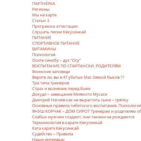
ПАРТНЁРКА
Регионы
Мы на карте
Статьи ⇩
Программа аттестации
Слушать песни Кёкусинкай
ПИТАНИЕ
СПОРТИВНОЕ ПИТАНИЕ
ВИТАМИНЫ
Психология
Осите синобу – дух “Осу”
ВОСПИТАНИЕ ПО СПАРТАНСКИ. РОДИТЕЛЯМ
Воинские заповеди
Верите ли, вы в 47 убитых Мас Оямой быков ??
Три типа тренеров
Страх и волнение перед боем
Докудо – завещание Миямото Мусаси
Дмитрий Нагиев как не вырастить сына – тряпку
Основные правила тибетского воспитания. Психологи
ЯHУШ КОРЧАК – ДОМ СИРОТ Тренерам и родителям об
Слабых мужчин создают, они такими не рождаются
Терминология в карате Кёкусинкай
Ката каратэ Кёкусинкай
Судейство – Правила
Наши интервью