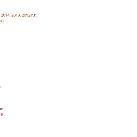
14, 2013, 2012 г.г.
т)
й
не
19