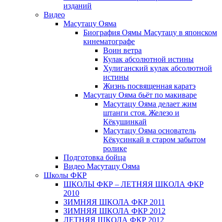
изданий
Видео
Масутацу Ояма
Биография Оямы Масутацу в японском
кинематографе
Воин ветра
Кулак абсолютной истины
Хулиганский кулак абсолютной
истины
Жизнь посвященная каратэ
Масутацу Ояма бьёт по макиваре
Масутацу Ояма делает жим
штанги стоя. Железо и
Кёкушинкай
Масутацу Ояма основатель
Кёкусинкай в старом забытом
ролике
Подготовка бойца
Видео Масутацу Ояма
Школы ФКР
ШКОЛЫ ФКР – ЛЕТНЯЯ ШКОЛА ФКР
2010
ЗИМНЯЯ ШКОЛА ФКР 2011
ЗИМНЯЯ ШКОЛА ФКР 2012
ЛЕТНЯЯ ШКОЛА ФКР 2012