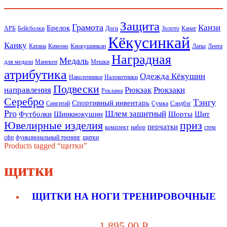
Защита
Грамота
Канзи
Брелок
АРБ
Бейсболки
Доги
Золото
Канат
Кёкусинкай
Канку
Катана
Кимоно
Киокушинкан
Лапы
Лента
Наградная
Медаль
для медали
Манекен
Мешки
атрибутика
Одежда Кёкушин
Наколенники
Налокотники
Подвески
направления
Рюкзак
Рюкзаки
Реклама
Серебро
Тэнгу
Спортивный инвентарь
Сингитай
Сумка
Сэндбэг
Pro
Шлем защитный
Футболки
Шинкиокушин
Шорты
Щит
Ювелирные изделия
приз
перчатки
комплект
набор
стем
сфп
функциональный тренинг
щитки
Products tagged “щитки”
щитки
ЩИТКИ НА НОГИ ТРЕНИРОВОЧНЫЕ
1,895.00
Р