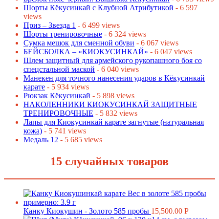
Шорты Кёкусинкай с Клубной Атрибутикой
- 6 597
views
Приз – Звезда 1
- 6 499 views
Шорты тренировочные
- 6 324 views
Сумка мешок для сменной обуви
- 6 067 views
БЕЙСБОЛКА – «КИОКУСИНКАЙ»
- 6 047 views
Шлем защитный для армейского рукопашного боя со
спецстальной маской
- 6 040 views
Манекен для точного нанесения ударов в Кёкусинкай
карате
- 5 934 views
Рюкзак Кёкусинкай
- 5 898 views
НАКОЛЕННИКИ КИОКУСИНКАЙ ЗАЩИТНЫЕ
ТРЕНИРОВОЧНЫЕ
- 5 832 views
Лапы для Киокусинкай карате загнутые (натуральная
кожа)
- 5 741 views
Медаль 12
- 5 685 views
15 случайных товаров
Канку Киокушин - Золото 585 пробы
15,500.00
Р