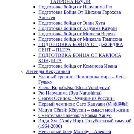
ТАЙРОНА ВУДЛИ
Подготовка бойца от Нарушима Рю
Подготовка Бойца От Шихана Горохова
Алексея
Подготовка бойца от Энди Хуга
Подготовка бойца от Хадзимэ Казуми
Подготовка бойца от Мишеля Веделя
Подготовка бойца от Микаэла Томпсона
ПОДГОТОВКА БОЙЦА ОТ ДЖОРДЖА
СЕНТ – ПЬЕРА
ПОДГОТОВКА БОЙЦА ОТ КАРЛОСА
КОНДИТА
Подготовка бойца от Команова Ивана
Легенды Кёкусинкай
Ударный тренинг. Чемпионка мира – Лена
Гулько
Елена Воробьёва (Elena Vorobyova)
Рю Нарушима (Ryu Narushima)
Сергей Осипов: «Чудище из России»
Первый чемпион: Сато Кацуаки (佐藤勝昭)
Мацуи Сёкэй: Кёкусин – смысл моей жизни
Смертельная алебарда Рояма Хацуо
Энди Хуг (Andy Hug). Голубоглазый самурай
(1964-2000)
Неистовый боец Мотобу – Алексей