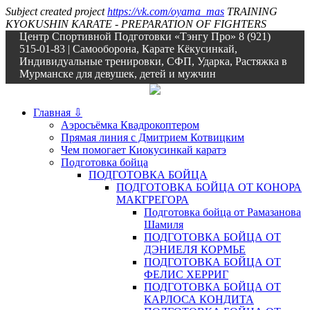
Subject created project
https://vk.com/oyama_mas
TRAINING
KYOKUSHIN KARATE - PREPARATION OF FIGHTERS
Центр Спортивной Подготовки «Тэнгу Про» 8 (921)
515-01-83 | Самооборона, Карате Кёкусинкай,
Индивидуальные тренировки, СФП, Ударка, Растяжка в
Мурманске для девушек, детей и мужчин
Главная ⇩
Аэросъёмка Квадрокоптером
Прямая линия с Дмитрием Котвицким
Чем помогает Киокусинкай каратэ
Подготовка бойца
ПОДГОТОВКА БОЙЦА
ПОДГОТОВКА БОЙЦА ОТ КОНОРА
МАКГРЕГОРА
Подготовка бойца от Рамазанова
Шамиля
ПОДГОТОВКА БОЙЦА ОТ
ДЭНИЕЛЯ КОРМЬЕ
ПОДГОТОВКА БОЙЦА ОТ
ФЕЛИС ХЕРРИГ
ПОДГОТОВКА БОЙЦА ОТ
КАРЛОСА КОНДИТА