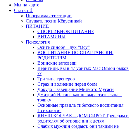
Мы на карте
Статьи ⇩
Программа аттестации
Слушать песни Кёкусинкай
ПИТАНИЕ
СПОРТИВНОЕ ПИТАНИЕ
ВИТАМИНЫ
Психология
Осите синобу – дух “Осу”
ВОСПИТАНИЕ ПО СПАРТАНСКИ.
РОДИТЕЛЯМ
Воинские заповеди
Верите ли, вы в 47 убитых Мас Оямой быков
??
Три типа тренеров
Страх и волнение перед боем
Докудо – завещание Миямото Мусаси
Дмитрий Нагиев как не вырастить сына –
тряпку
Основные правила тибетского воспитания.
Психология
ЯHУШ КОРЧАК – ДОМ СИРОТ Тренерам и
родителям об отношении к детям
Слабых мужчин создают, они такими не