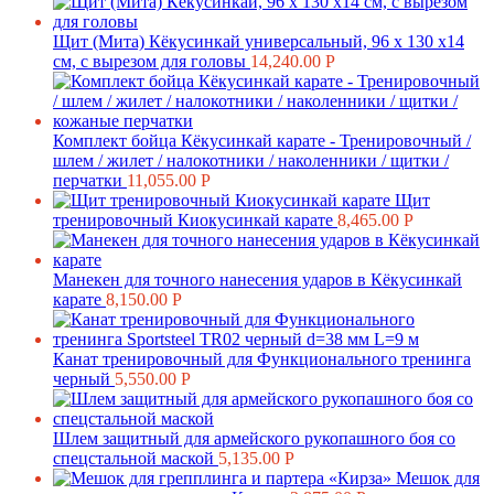
Щит (Мита) Кёкусинкай универсальный, 96 х 130 х14
см, с вырезом для головы
14,240.00
Р
Комплект бойца Кёкусинкай карате - Тренировочный /
шлем / жилет / налокотники / наколенники / щитки /
перчатки
11,055.00
Р
Щит
тренировочный Киокусинкай карате
8,465.00
Р
Манекен для точного нанесения ударов в Кёкусинкай
карате
8,150.00
Р
Канат тренировочный для Функционального тренинга
черный
5,550.00
Р
Шлем защитный для армейского рукопашного боя со
спецстальной маской
5,135.00
Р
Мешок для