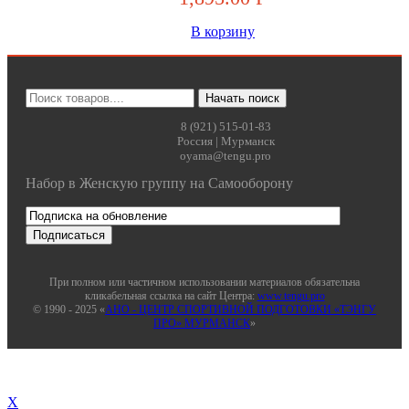
В корзину
8 (921) 515-01-83
Россия | Мурманск
oyama@tengu.pro
Набор в Женскую группу на Самооборону
При полном или частичном использовании материалов обязательна
кликабельная ссылка на сайт Центра:
www.tengu.pro
© 1990 - 2025 «
АНО - ЦЕНТР СПОРТИВНОЙ ПОДГОТОВКИ «ТЭНГУ
ПРО» МУРМАНСК
»
X