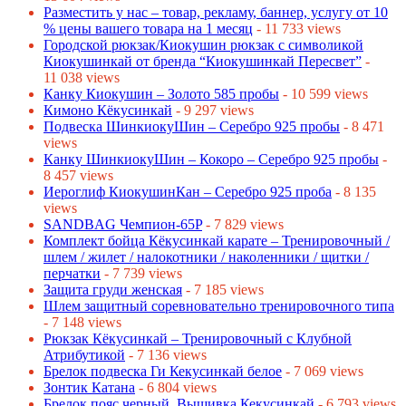
Разместить у нас – товар, рекламу, баннер, услугу от 10
% цены вашего товара на 1 месяц
- 11 733 views
Городской рюкзак/Киокушин рюкзак с символикой
Киокушинкай от бренда “Киокушинкай Пересвет”
-
11 038 views
Канку Киокушин – Золото 585 пробы
- 10 599 views
Кимоно Кёкусинкай
- 9 297 views
Подвеска ШинкиокуШин – Серебро 925 пробы
- 8 471
views
Канку ШинкиокуШин – Кокоро – Серебро 925 пробы
-
8 457 views
Иероглиф КиокушинКан – Серебро 925 проба
- 8 135
views
SANDBAG Чемпион-65P
- 7 829 views
Комплект бойца Кёкусинкай карате – Тренировочный /
шлем / жилет / налокотники / наколенники / щитки /
перчатки
- 7 739 views
Защита груди женская
- 7 185 views
Шлем защитный соревновательно тренировочного типа
- 7 148 views
Рюкзак Кёкусинкай – Тренировочный с Клубной
Атрибутикой
- 7 136 views
Брелок подвеска Ги Кекусинкай белое
- 7 069 views
Зонтик Катана
- 6 804 views
Брелок пояс черный. Вышивка Кекусинкай
- 6 793 views