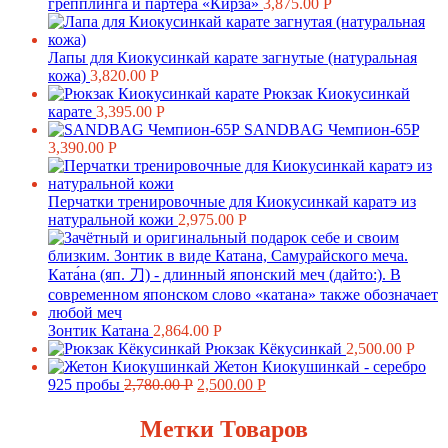
грепплинга и партера «Кирза»
3,875.00
Р
Лапы для Киокусинкай карате загнутые (натуральная
кожа)
3,820.00
Р
Рюкзак Киокусинкай
карате
3,395.00
Р
SANDBAG Чемпион-65P
3,390.00
Р
Перчатки тренировочные для Киокуcинкай каратэ из
натуральной кожи
2,975.00
Р
Зонтик Катана
2,864.00
Р
Рюкзак Кёкусинкай
2,500.00
Р
Жетон Киокушинкай - серебро
925 пробы
2,780.00
Р
2,500.00
Р
Метки Товаров