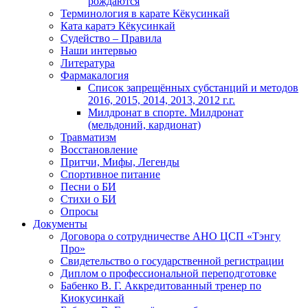
рождаются
Терминология в карате Кёкусинкай
Ката каратэ Кёкусинкай
Судейство – Правила
Наши интервью
Литература
Фармакалогия
Список запрещённых субстанций и методов
2016, 2015, 2014, 2013, 2012 г.г.
Милдронат в спорте. Милдронат
(мельдоний, кардионат)
Травматизм
Восстановление
Притчи, Мифы, Легенды
Спортивное питание
Песни о БИ
Стихи о БИ
Опросы
Документы
Договора о сотрудничестве АНО ЦСП «Тэнгу
Про»
Свидетельство о государственной регистрации
Диплом о профессиональной переподготовке
Бабенко В. Г. Аккредитованный тренер по
Киокусинкай