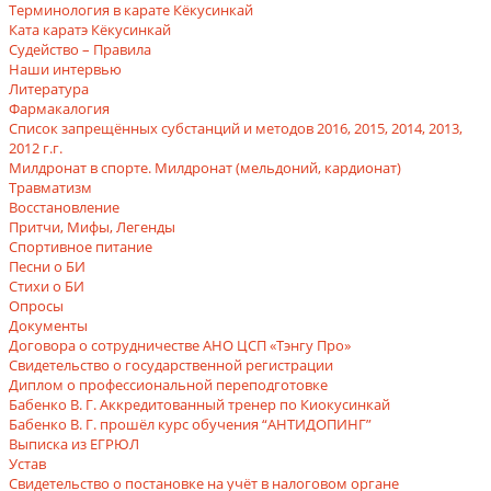
Терминология в карате Кёкусинкай
Ката каратэ Кёкусинкай
Судейство – Правила
Наши интервью
Литература
Фармакалогия
Список запрещённых субстанций и методов 2016, 2015, 2014, 2013,
2012 г.г.
Милдронат в спорте. Милдронат (мельдоний, кардионат)
Травматизм
Восстановление
Притчи, Мифы, Легенды
Спортивное питание
Песни о БИ
Стихи о БИ
Опросы
Документы
Договора о сотрудничестве АНО ЦСП «Тэнгу Про»
Свидетельство о государственной регистрации
Диплом о профессиональной переподготовке
Бабенко В. Г. Аккредитованный тренер по Киокусинкай
Бабенко В. Г. прошёл курс обучения “АНТИДОПИНГ”
Выписка из ЕГРЮЛ
Устав
Свидетельство о постановке на учёт в налоговом органе