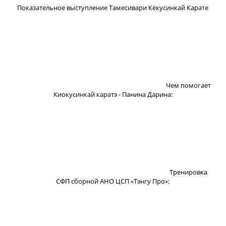
Показательное выступление Тамесивари Кёкусинкай Карате
Чем помогает
Киокусинкай каратэ - Панина Дарина:
Тренировка
СФП сборной АНО ЦСП «Тэнгу Про»: