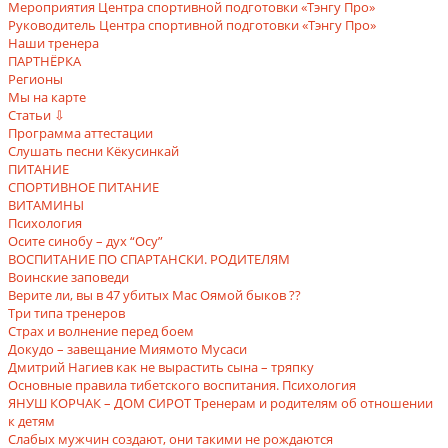
Мероприятия Центра спортивной подготовки «Тэнгу Про»
Руководитель Центра спортивной подготовки «Тэнгу Про»
Наши тренера
ПАРТНЁРКА
Регионы
Мы на карте
Статьи ⇩
Программа аттестации
Слушать песни Кёкусинкай
ПИТАНИЕ
СПОРТИВНОЕ ПИТАНИЕ
ВИТАМИНЫ
Психология
Осите синобу – дух “Осу”
ВОСПИТАНИЕ ПО СПАРТАНСКИ. РОДИТЕЛЯМ
Воинские заповеди
Верите ли, вы в 47 убитых Мас Оямой быков ??
Три типа тренеров
Страх и волнение перед боем
Докудо – завещание Миямото Мусаси
Дмитрий Нагиев как не вырастить сына – тряпку
Основные правила тибетского воспитания. Психология
ЯHУШ КОРЧАК – ДОМ СИРОТ Тренерам и родителям об отношении
к детям
Слабых мужчин создают, они такими не рождаются