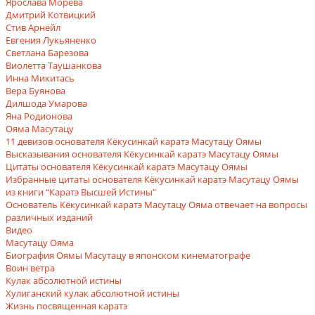
Ярослава Морева
Дмитрий Котвицкий
Стив Арнейл
Евгения Лукьяненко
Светлана Барезова
Виолетта Таушанкова
Инна Микитась
Вера Буянова
Дилшода Умарова
Яна Родионова
Ояма Масутацу
11 девизов основателя Кёкусинкай каратэ Масутацу Оямы
Высказывания основателя Кёкусинкай каратэ Масутацу Оямы
Цитаты основателя Кёкусинкай каратэ Масутацу Оямы
Избранные цитаты основателя Кёкусинкай каратэ Масутацу Оямы
из книги “Каратэ Высшей Истины”
Основатель Кёкусинкай каратэ Масутацу Ояма отвечает на вопросы
различных изданий
Видео
Масутацу Ояма
Биография Оямы Масутацу в японском кинематографе
Воин ветра
Кулак абсолютной истины
Хулиганский кулак абсолютной истины
Жизнь посвященная каратэ