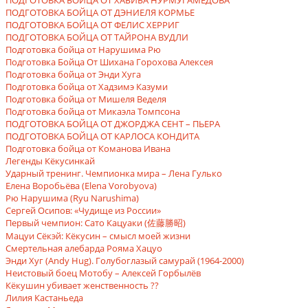
ПОДГОТОВКА БОЙЦА ОТ ХАБИБА НУРМУГАМЕДОВА
ПОДГОТОВКА БОЙЦА ОТ ДЭНИЕЛЯ КОРМЬЕ
ПОДГОТОВКА БОЙЦА ОТ ФЕЛИС ХЕРРИГ
ПОДГОТОВКА БОЙЦА ОТ ТАЙРОНА ВУДЛИ
Подготовка бойца от Нарушима Рю
Подготовка Бойца От Шихана Горохова Алексея
Подготовка бойца от Энди Хуга
Подготовка бойца от Хадзимэ Казуми
Подготовка бойца от Мишеля Веделя
Подготовка бойца от Микаэла Томпсона
ПОДГОТОВКА БОЙЦА ОТ ДЖОРДЖА СЕНТ – ПЬЕРА
ПОДГОТОВКА БОЙЦА ОТ КАРЛОСА КОНДИТА
Подготовка бойца от Команова Ивана
Легенды Кёкусинкай
Ударный тренинг. Чемпионка мира – Лена Гулько
Елена Воробьёва (Elena Vorobyova)
Рю Нарушима (Ryu Narushima)
Сергей Осипов: «Чудище из России»
Первый чемпион: Сато Кацуаки (佐藤勝昭)
Мацуи Сёкэй: Кёкусин – смысл моей жизни
Смертельная алебарда Рояма Хацуо
Энди Хуг (Andy Hug). Голубоглазый самурай (1964-2000)
Неистовый боец Мотобу – Алексей Горбылёв
Кёкушин убивает женственность ??
Лилия Кастаньеда