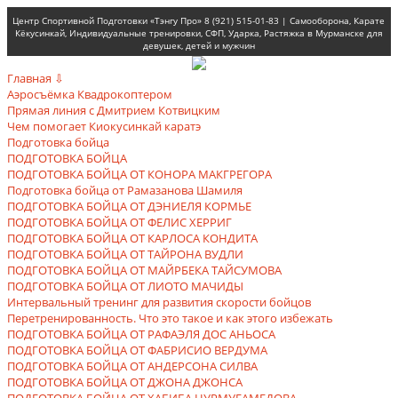
Центр Спортивной Подготовки «Тэнгу Про» 8 (921) 515-01-83 | Самооборона, Карате
Кёкусинкай, Индивидуальные тренировки, СФП, Ударка, Растяжка в Мурманске для
девушек, детей и мужчин
Главная ⇩
Аэросъёмка Квадрокоптером
Прямая линия с Дмитрием Котвицким
Чем помогает Киокусинкай каратэ
Подготовка бойца
ПОДГОТОВКА БОЙЦА
ПОДГОТОВКА БОЙЦА ОТ КОНОРА МАКГРЕГОРА
Подготовка бойца от Рамазанова Шамиля
ПОДГОТОВКА БОЙЦА ОТ ДЭНИЕЛЯ КОРМЬЕ
ПОДГОТОВКА БОЙЦА ОТ ФЕЛИС ХЕРРИГ
ПОДГОТОВКА БОЙЦА ОТ КАРЛОСА КОНДИТА
ПОДГОТОВКА БОЙЦА ОТ ТАЙРОНА ВУДЛИ
ПОДГОТОВКА БОЙЦА ОТ МАЙРБЕКА ТАЙСУМОВА
ПОДГОТОВКА БОЙЦА ОТ ЛИОТО МАЧИДЫ
Интервальный тренинг для развития скорости бойцов
Перетренированность. Что это такое и как этого избежать
ПОДГОТОВКА БОЙЦА ОТ РАФАЭЛЯ ДОС АНЬОСА
ПОДГОТОВКА БОЙЦА ОТ ФАБРИСИО ВЕРДУМА
ПОДГОТОВКА БОЙЦА ОТ АНДЕРСОНА СИЛВА
ПОДГОТОВКА БОЙЦА ОТ ДЖОНА ДЖОНСА